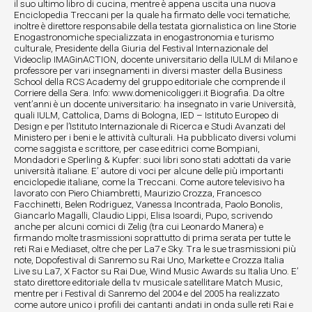
il suo ultimo libro di cucina, mentre è appena uscita una nuova
Enciclopedia Treccani per la quale ha firmato delle voci tematiche;
inoltre è direttore responsabile della testata giornalistica on line Storie
Enogastronomiche specializzata in enogastronomia e turismo
culturale, Presidente della Giuria del Festival Internazionale del
Videoclip IMAGinACTION, docente universitario della IULM di Milano e
professore per vari insegnamenti in diversi master della Business
School della RCS Academy del gruppo editoriale che comprende il
Corriere della Sera. Info: www.domenicoliggeri.it Biografia. Da oltre
vent’anni è un docente universitario: ha insegnato in varie Università,
quali IULM, Cattolica, Dams di Bologna, IED – Istituto Europeo di
Design e per l’Istituto Internazionale di Ricerca e Studi Avanzati del
Ministero per i beni e le attività culturali. Ha pubblicato diversi volumi
come saggista e scrittore, per case editrici come Bompiani,
Mondadori e Sperling & Kupfer: suoi libri sono stati adottati da varie
università italiane. E’ autore di voci per alcune delle più importanti
enciclopedie italiane, come la Treccani. Come autore televisivo ha
lavorato con Piero Chiambretti, Maurizio Crozza, Francesco
Facchinetti, Belen Rodriguez, Vanessa Incontrada, Paolo Bonolis,
Giancarlo Magalli, Claudio Lippi, Elisa Isoardi, Pupo, scrivendo
anche per alcuni comici di Zelig (tra cui Leonardo Manera) e
firmando molte trasmissioni soprattutto di prima serata per tutte le
reti Rai e Mediaset, oltre che per La7 e Sky. Tra le sue trasmissioni più
note, Dopofestival di Sanremo su Rai Uno, Markette e Crozza Italia
Live su La7, X Factor su Rai Due, Wind Music Awards su Italia Uno. E’
stato direttore editoriale della tv musicale satellitare Match Music,
mentre per i Festival di Sanremo del 2004 e del 2005 ha realizzato
come autore unico i profili dei cantanti andati in onda sulle reti Rai e