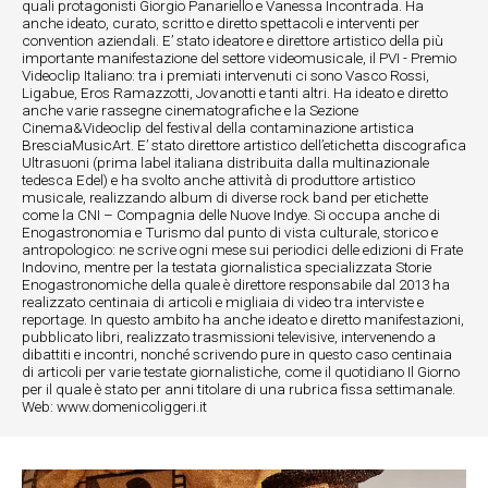
quali protagonisti Giorgio Panariello e Vanessa Incontrada. Ha
anche ideato, curato, scritto e diretto spettacoli e interventi per
convention aziendali. E’ stato ideatore e direttore artistico della più
importante manifestazione del settore videomusicale, il PVI - Premio
Videoclip Italiano: tra i premiati intervenuti ci sono Vasco Rossi,
Ligabue, Eros Ramazzotti, Jovanotti e tanti altri. Ha ideato e diretto
anche varie rassegne cinematografiche e la Sezione
Cinema&Videoclip del festival della contaminazione artistica
BresciaMusicArt. E’ stato direttore artistico dell’etichetta discografica
Ultrasuoni (prima label italiana distribuita dalla multinazionale
tedesca Edel) e ha svolto anche attività di produttore artistico
musicale, realizzando album di diverse rock band per etichette
come la CNI – Compagnia delle Nuove Indye. Si occupa anche di
Enogastronomia e Turismo dal punto di vista culturale, storico e
antropologico: ne scrive ogni mese sui periodici delle edizioni di Frate
Indovino, mentre per la testata giornalistica specializzata Storie
Enogastronomiche della quale è direttore responsabile dal 2013 ha
realizzato centinaia di articoli e migliaia di video tra interviste e
reportage. In questo ambito ha anche ideato e diretto manifestazioni,
pubblicato libri, realizzato trasmissioni televisive, intervenendo a
dibattiti e incontri, nonché scrivendo pure in questo caso centinaia
di articoli per varie testate giornalistiche, come il quotidiano Il Giorno
per il quale è stato per anni titolare di una rubrica fissa settimanale.
Web: www.domenicoliggeri.it