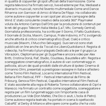
in qualità di copywriter gli spot ufficiali della trasmissione. Come
regista televisivo ha firmato servizi, live ed esterne per Rai, Mediaset e
diverse tv musicali, nonché l’evento multimediale Come and Dance
Rihanna con Garrison di Amici di Maria De Filippi. Ha collaborato
come autore e copywriter a vari spot per alcune campagne della
Wind. E’ stato consulente creativo della società 360° Playmaker
voluta da Antonio Campo Dall’Orto per la produzione di contenuti per
le reti del gruppo Telecom Italia Media (La7, Mtv, Comedy Central).
Giornalista professionista, ha scritto per Il Giorno, Il Fatto Quotidiano,
Il Giornale di Sicilia, Maxim, Campus, Frate Indovino, InTV, svolgendo
anche attività di critico cinematografico (Duel, Ciak) e critico
musicale (Maxim, il Mucchio Selvaggio). Suoi servizi sono stati
pubblicati on line anche da Tiscali.it e LiberoQuotidiano.it. Regista di
videoclip, ha firmato il pluri-plagiato Dedicato a te per il gruppo Le
Vibrazioni, Cleptomania per gli Sugarfree e ancora video per Alex
Britti, Cristina Donà, Raf, Stadio, Cousteau, Baustelle e altri. Regista e
sceneggiatore cinematografico, è autore di vari cortometraggi in
pellicola, alcuni dei quali prodotti dalle strutture di Ipotesi Cinema di
Ermanno Olmi, presentati a prestigiose rassegne in Italia e all’estero
come Torino Film Festival, Locarno International Film Festival,
Bellaria Film Festival, FIFF – Festival International de Films de
Fribourg, Genova Film Festival, Capalbio International Film Festival.
E’ stato assistente alla regia di Roberta Torre e collaboratore di Ciprì e
Maresco. Ha firmato un contratto come soggettista, sceneggiatore e
regista per un film lungometraggio con l’importante casa di
produzione Lux Vide (Don Matteo, Che Dio ci aiuti, L’Isola di Pietro).
Come autore e regista teatrale, ha portato in scena lo spettacolo
CabaRE’ al Derby di Milano e altre opere come quella che ha visto