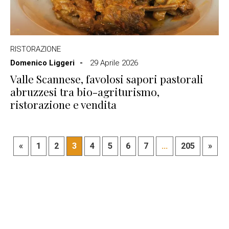
RISTORAZIONE
Domenico Liggeri
29 Aprile 2026
Valle Scannese, favolosi sapori pastorali
abruzzesi tra bio-agriturismo,
ristorazione e vendita
«
1
2
3
4
5
6
7
...
205
»