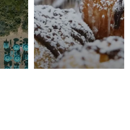
RISTORAZIONE
Luglio
Domenico Liggeri
21 Luglio
2026
el
Pasticceria La
na
Fenice a Porto San
Costa
Giorgio (FM),