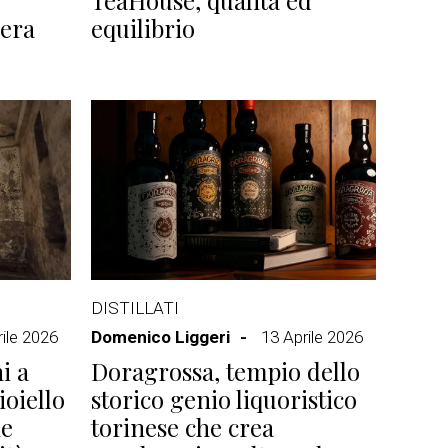
TeaHouse, qualità ed
Nera
equilibrio
DISTILLATI
ile 2026
Domenico Liggeri
13 Aprile 2026
i a
Doragrossa, tempio dello
ioiello
storico genio liquoristico
he
torinese che crea