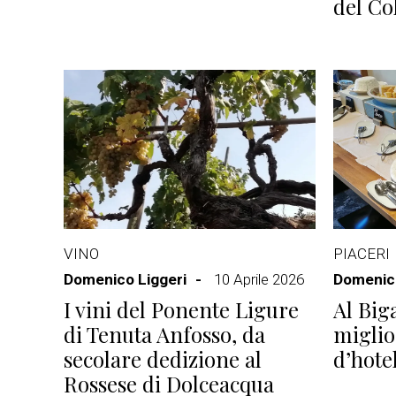
del Co
VINO
PIACERI
Domenico Liggeri
10 Aprile 2026
Domenico
I vini del Ponente Ligure
Al Big
di Tenuta Anfosso, da
miglio
secolare dedizione al
d’hote
Rossese di Dolceacqua