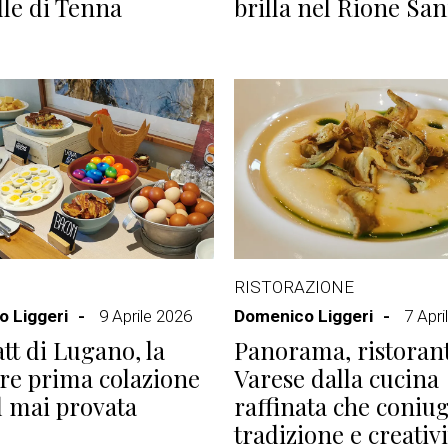
lle di Tenna
brilla nel Rione San
RISTORAZIONE
 Liggeri
9 Aprile 2026
Domenico Liggeri
7 Apri
att di Lugano, la
Panorama, ristorant
re prima colazione
Varese dalla cucina
l mai provata
raffinata che coniu
tradizione e creativi