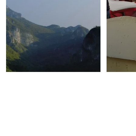
VINO
GASTRO
Domenico Liggeri
24 Luglio
2026
La redaz
I vini del Monte
I prod
Baldo di Albino
Forma