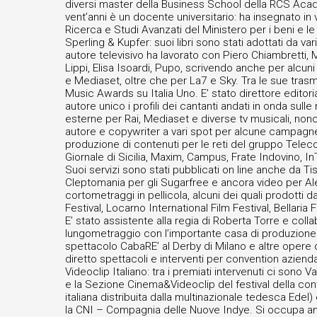
diversi master della Business School della RCS Acade
vent’anni è un docente universitario: ha insegnato in v
Ricerca e Studi Avanzati del Ministero per i beni e l
Sperling & Kupfer: suoi libri sono stati adottati da va
autore televisivo ha lavorato con Piero Chiambretti,
Lippi, Elisa Isoardi, Pupo, scrivendo anche per alcuni
e Mediaset, oltre che per La7 e Sky. Tra le sue trasm
Music Awards su Italia Uno. E’ stato direttore editor
autore unico i profili dei cantanti andati in onda sulle 
esterne per Rai, Mediaset e diverse tv musicali, no
autore e copywriter a vari spot per alcune campagne
produzione di contenuti per le reti del gruppo Telecom
Giornale di Sicilia, Maxim, Campus, Frate Indovino, In
Suoi servizi sono stati pubblicati on line anche da Tisc
Cleptomania per gli Sugarfree e ancora video per Alex 
cortometraggi in pellicola, alcuni dei quali prodotti 
Festival, Locarno International Film Festival, Bellaria 
E’ stato assistente alla regia di Roberta Torre e col
lungometraggio con l’importante casa di produzione Lu
spettacolo CabaRE’ al Derby di Milano e altre opere 
diretto spettacoli e interventi per convention azienda
Videoclip Italiano: tra i premiati intervenuti ci sono
e la Sezione Cinema&Videoclip del festival della conta
italiana distribuita dalla multinazionale tedesca Ede
la CNI – Compagnia delle Nuove Indye. Si occupa anc