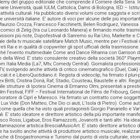
my del gruppo editoriale che comprende il Corriere della Sera. In
arie Università, quali IULM, Cattolica, Dams di Bologna, IED – Istitu
e attività culturali. Ha pubblicato diversi volumi come saggista e s
rie università italiane. E’ autore di voci per alcune delle più impor
 Maurizio Crozza, Francesco Facchinetti, Belen Rodriguez, Vanessa I
 comici di Zelig (tra cui Leonardo Manera) e firmando molte trasmiss
issioni più note, Dopofestival di Sanremo su Rai Uno, Markette e Cr
iale della tv musicale satellitare Match Music, mentre per i Festi
reti Rai e in qualità di copywriter gli spot ufficiali della trasmission
nché l’evento multimediale Come and Dance Rihanna con Garrison di
 della Wind. E’ stato consulente creativo della società 360° Playm
 Italia Media (La7, Mtv, Comedy Central). Giornalista professionista,
TV, svolgendo anche attività di critico cinematografico (Duel, Ciak)
ali.it e LiberoQuotidiano.it. Regista di videoclip, ha firmato il pluri
Britti, Cristina Donà, Raf, Stadio, Cousteau, Baustelle e altri. Reg
dalle strutture di Ipotesi Cinema di Ermanno Olmi, presentati a prest
Film Festival, FIFF – Festival International de Films de Fribourg, Gen
laboratore di Ciprì e Maresco. Ha firmato un contratto come soggett
x Vide (Don Matteo, Che Dio ci aiuti, L’Isola di Pietro). Come auto
come quella che ha visto quali protagonisti Giorgio Panariello e Va
li. E’ stato ideatore e direttore artistico della più importante mani
 Vasco Rossi, Ligabue, Eros Ramazzotti, Jovanotti e tanti altri. Ha 
minazione artistica BresciaMusicArt. E’ stato direttore artistico de
l) e ha svolto anche attività di produttore artistico musicale, real
he di Enogastronomia e Turismo dal punto di vista culturale, stor