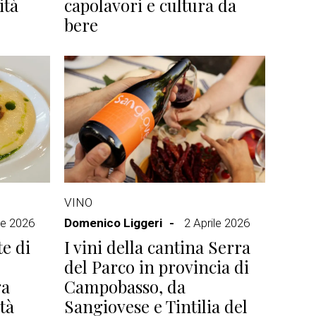
ità
capolavori e cultura da
bere
VINO
le 2026
Domenico Liggeri
2 Aprile 2026
e di
I vini della cantina Serra
del Parco in provincia di
ga
Campobasso, da
tà
Sangiovese e Tintilia del