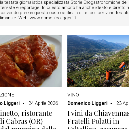
r la testata giornalistica specializzata Storie Enogastronomiche del
a interviste e reportage. In questo ambito ha anche ideato e diretto m
 scrivendo pure in questo caso centinaia di articoli per varie testate
settimanale. Web: www.domenicoliggeri.it
ZIONE
VINO
 Liggeri
24 Aprile 2026
Domenico Liggeri
23 Apr
inetto, ristorante
I vini da Chiavennas
 di Cabras (OR)
Fratelli Polatti in