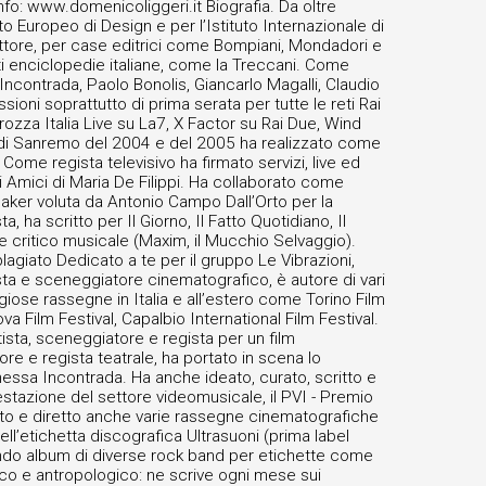
fo: www.domenicoliggeri.it Biografia. Da oltre
to Europeo di Design e per l’Istituto Internazionale di
crittore, per case editrici come Bompiani, Mondadori e
tanti enciclopedie italiane, come la Treccani. Come
ncontrada, Paolo Bonolis, Giancarlo Magalli, Claudio
ioni soprattutto di prima serata per tutte le reti Rai
ozza Italia Live su La7, X Factor su Rai Due, Wind
val di Sanremo del 2004 e del 2005 ha realizzato come
e. Come regista televisivo ha firmato servizi, live ed
 Amici di Maria De Filippi. Ha collaborato come
aker voluta da Antonio Campo Dall’Orto per la
 ha scritto per Il Giorno, Il Fatto Quotidiano, Il
 e critico musicale (Maxim, il Mucchio Selvaggio).
-plagiato Dedicato a te per il gruppo Le Vibrazioni,
ista e sceneggiatore cinematografico, è autore di vari
igiose rassegne in Italia e all’estero come Torino Film
ova Film Festival, Capalbio International Film Festival.
ista, sceneggiatore e regista per un film
re e regista teatrale, ha portato in scena lo
nessa Incontrada. Ha anche ideato, curato, scritto e
festazione del settore videomusicale, il PVI - Premio
ideato e diretto anche varie rassegne cinematografiche
ll’etichetta discografica Ultrasuoni (prima label
izzando album di diverse rock band per etichette come
ico e antropologico: ne scrive ogni mese sui