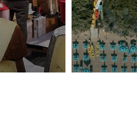
TURISMO
Domenico Liggeri
20 
2026
NOMIA
La spiaggia d
ione
23 Luglio 2026
otti di
Garden Tosca
ggi Picciau,
Resort nella 