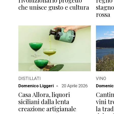
rivoluzionario progetto
regno 
che unisce gusto e cultura
stagno
rossa
DISTILLATI
VINO
Domenico Liggeri
20 Aprile 2026
Domenico
Casa Allora, liquori
Cantin
siciliani dalla lenta
vini t
creazione artigianale
la trad