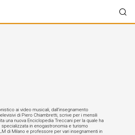
onistico ai video musicali, dall’insegnamento
elevisivi di Piero Chiambretti, scrive per i mensili
cita una nuova Enciclopedia Treccani per la quale ha
he specializzata in enogastronomia e turismo
ULM di Milano e professore per vari insegnamenti in