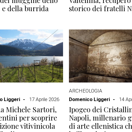
del muggine dello
Valtellina, recupero
 e della burrida
storico dei fratelli 
ARCHEOLOGIA
 Liggeri
17 Aprile 2026
Domenico Liggeri
14 Apr
a Michele Sartori,
Ipogeo dei Cristallin
rentini per scoprire
Napoli, millenario g
izione vitivinicola
di arte ellenistica c