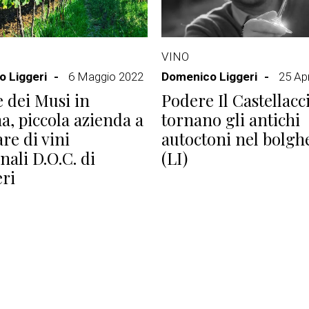
VINO
 Liggeri
6 Maggio 2022
Domenico Liggeri
25 Apr
 dei Musi in
Podere Il Castellacc
a, piccola azienda a
tornano gli antichi
re di vini
autoctoni nel bolgh
nali D.O.C. di
(LI)
ri