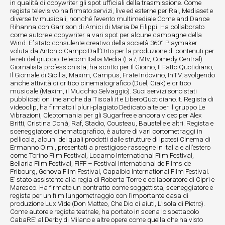
in qualità di copywriter gli spot ufficiali della trasmissione. Come
regista televisivo ha firmato servizi, live ed esterne per Rai, Mediaset e
diverse tv musicali, nonché l’evento multimediale Come and Dance
Rihanna con Garrison di Amici di Maria De Filippi. Ha collaborato
come autore e copywriter a vari spot per alcune campagne della
Wind. E’ stato consulente creativo della società 360° Playmaker
voluta da Antonio Campo Dall’Orto per la produzione di contenuti per
le reti del gruppo Telecom Italia Media (La7, Mtv, Comedy Central).
Giornalista professionista, ha scritto per Il Giorno, Il Fatto Quotidiano,
Il Giornale di Sicilia, Maxim, Campus, Frate Indovino, InTV, svolgendo
anche attività di critico cinematografico (Duel, Ciak) e critico
musicale (Maxim, il Mucchio Selvaggio). Suoi servizi sono stati
pubblicati on line anche da Tiscali.it e LiberoQuotidiano.it. Regista di
videoclip, ha firmato il pluri-plagiato Dedicato a te per il gruppo Le
Vibrazioni, Cleptomania per gli Sugarfree e ancora video per Alex
Britti, Cristina Donà, Raf, Stadio, Cousteau, Baustelle e altri. Regista e
sceneggiatore cinematografico, è autore di vari cortometraggi in
pellicola, alcuni dei quali prodotti dalle strutture di Ipotesi Cinema di
Ermanno Olmi, presentati a prestigiose rassegne in Italia e all’estero
come Torino Film Festival, Locarno International Film Festival,
Bellaria Film Festival, FIFF – Festival International de Films de
Fribourg, Genova Film Festival, Capalbio International Film Festival.
E’ stato assistente alla regia di Roberta Torre e collaboratore di Ciprì e
Maresco. Ha firmato un contratto come soggettista, sceneggiatore e
regista per un film lungometraggio con l’importante casa di
produzione Lux Vide (Don Matteo, Che Dio ci aiuti, L’Isola di Pietro).
Come autore e regista teatrale, ha portato in scena lo spettacolo
CabaRE’ al Derby di Milano e altre opere come quella che ha visto