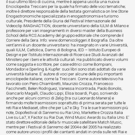
il suo ultimo libro di cucina, mentre è appena uscita una nuova
Enciclopedia Treccani per la quale ha firmato delle voci tematiche;
inoltre è direttore responsabile della testata giornalistica on line Storie
Enogastronomiche specializzata in enogastronomia e turismo
culturale, Presidente della Giuria del Festival Internazionale del
Videoclip IMAGinACTION, docente universitario della IULM di Milano e
professore per vari insegnamenti in diversi master della Business
School della RCS Academy del gruppo editoriale che comprende il
Corriere della Sera. Info: www.domenicoliggeri.it Biografia. Da oltre
vent’anni è un docente universitario: ha insegnato in varie Università,
quali IULM, Cattolica, Dams di Bologna, IED – Istituto Europeo di
Design e per l’Istituto Internazionale di Ricerca e Studi Avanzati del
Ministero per i beni e le attività culturali. Ha pubblicato diversi volumi
come saggista e scrittore, per case editrici come Bompiani,
Mondadori e Sperling & Kupfer: suoi libri sono stati adottati da varie
università italiane. E’ autore di voci per alcune delle più importanti
enciclopedie italiane, come la Treccani. Come autore televisivo ha
lavorato con Piero Chiambretti, Maurizio Crozza, Francesco
Facchinetti, Belen Rodriguez, Vanessa Incontrada, Paolo Bonolis,
Giancarlo Magalli, Claudio Lippi, Elisa Isoardi, Pupo, scrivendo
anche per alcuni comici di Zelig (tra cui Leonardo Manera) e
firmando molte trasmissioni soprattutto di prima serata per tutte le
reti Rai e Mediaset, oltre che per La7 e Sky. Tra le sue trasmissioni più
note, Dopofestival di Sanremo su Rai Uno, Markette e Crozza Italia
Live su La7, X Factor su Rai Due, Wind Music Awards su Italia Uno. E’
stato direttore editoriale della tv musicale satellitare Match Music,
mentre per i Festival di Sanremo del 2004 e del 2005 ha realizzato
come autore unico i profili dei cantanti andati in onda sulle reti Rai e