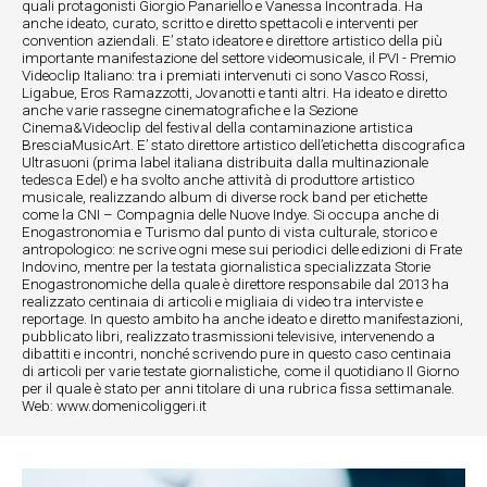
quali protagonisti Giorgio Panariello e Vanessa Incontrada. Ha
anche ideato, curato, scritto e diretto spettacoli e interventi per
convention aziendali. E’ stato ideatore e direttore artistico della più
importante manifestazione del settore videomusicale, il PVI - Premio
Videoclip Italiano: tra i premiati intervenuti ci sono Vasco Rossi,
Ligabue, Eros Ramazzotti, Jovanotti e tanti altri. Ha ideato e diretto
anche varie rassegne cinematografiche e la Sezione
Cinema&Videoclip del festival della contaminazione artistica
BresciaMusicArt. E’ stato direttore artistico dell’etichetta discografica
Ultrasuoni (prima label italiana distribuita dalla multinazionale
tedesca Edel) e ha svolto anche attività di produttore artistico
musicale, realizzando album di diverse rock band per etichette
come la CNI – Compagnia delle Nuove Indye. Si occupa anche di
Enogastronomia e Turismo dal punto di vista culturale, storico e
antropologico: ne scrive ogni mese sui periodici delle edizioni di Frate
Indovino, mentre per la testata giornalistica specializzata Storie
Enogastronomiche della quale è direttore responsabile dal 2013 ha
realizzato centinaia di articoli e migliaia di video tra interviste e
reportage. In questo ambito ha anche ideato e diretto manifestazioni,
pubblicato libri, realizzato trasmissioni televisive, intervenendo a
dibattiti e incontri, nonché scrivendo pure in questo caso centinaia
di articoli per varie testate giornalistiche, come il quotidiano Il Giorno
per il quale è stato per anni titolare di una rubrica fissa settimanale.
Web: www.domenicoliggeri.it