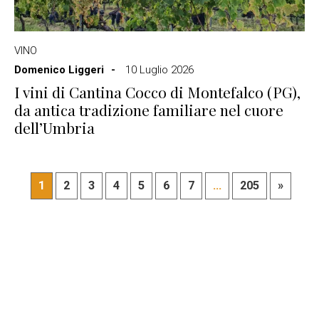
VINO
Domenico Liggeri
10 Luglio 2026
I vini di Cantina Cocco di Montefalco (PG),
da antica tradizione familiare nel cuore
dell’Umbria
1
2
3
4
5
6
7
...
205
»