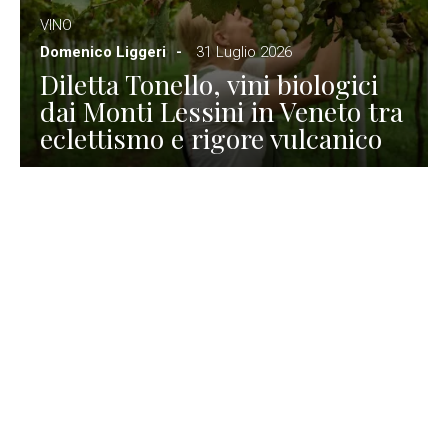
VINO
Domenico Liggeri
31 Luglio 2026
Diletta Tonello, vini biologici
dai Monti Lessini in Veneto tra
eclettismo e rigore vulcanico
TURISMO
La redazione
30 Luglio 2026
La Spiaggetta di Scanno in
Abruzzo, immersa nella