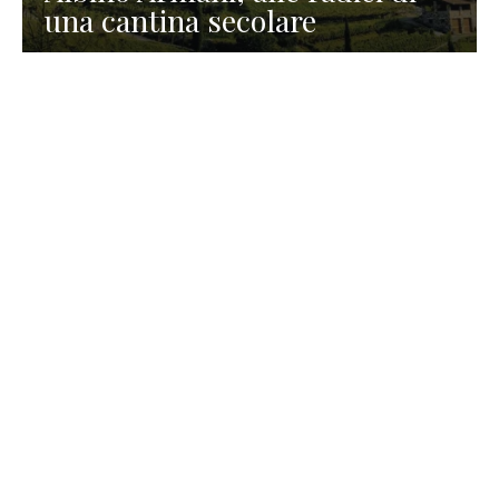
una cantina secolare
GASTRONOMIA
La redazione
23 Luglio 2026
I prodotti di Formaggi Picciau,
caseificio nei dintorni di
Cagliari in Sardegna