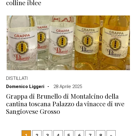
colline iblee
DISTILLATI
Domenico Liggeri
28 Aprile 2025
Grappa di Brunello di Montalcino della
cantina toscana Palazzo da vinacce di uve
Sangiovese Grosso
1
2
3
4
5
6
7
8
»