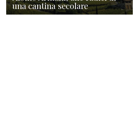
una cantina secolare
GASTRONOMIA
La redazione
23 Luglio 2026
I prodotti di Formaggi Picciau,
caseificio nei dintorni di
Cagliari in Sardegna