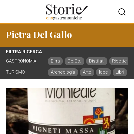
Pietra Del Gallo
FILTRA RICERCA
GASTRONOMIA
Birra
De.Co.
Distillati
Ricette
TURISMO
Archeologia
Arte
Idee
Libri