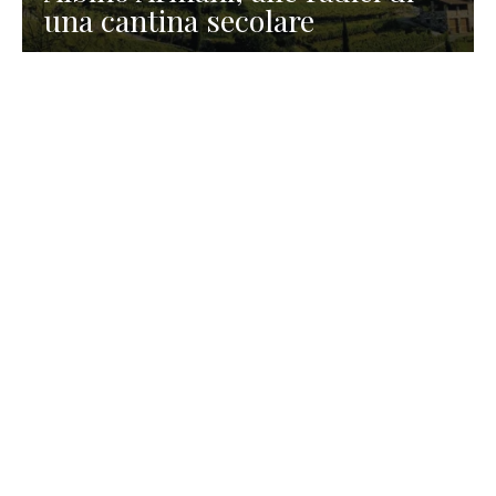
una cantina secolare
GASTRONOMIA
La redazione
23 Luglio 2026
I prodotti di Formaggi Picciau,
caseificio nei dintorni di
Cagliari in Sardegna