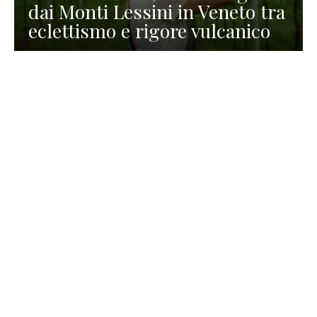
dai Monti Lessini in Veneto tra
eclettismo e rigore vulcanico
TURISMO
La redazione
30 Luglio 2026
La Spiaggetta di Scanno in
Abruzzo, immersa nella
natura di un lago meraviglioso