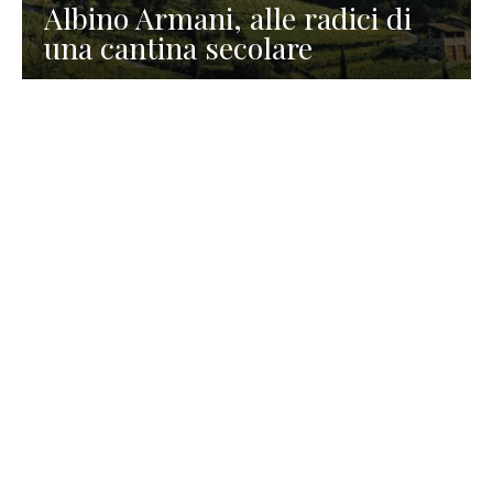
Albino Armani, alle radici di
una cantina secolare
GASTRONOMIA
La redazione
23 Luglio 2026
I prodotti di Formaggi Picciau,
caseificio nei dintorni di
Cagliari in Sardegna