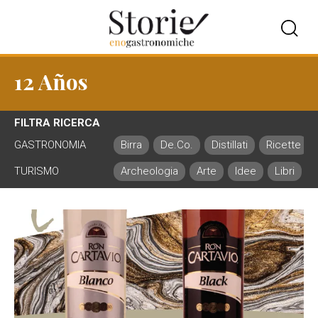
12 Años
FILTRA RICERCA
GASTRONOMIA
Birra
De.Co.
Distillati
Ricette
TURISMO
Archeologia
Arte
Idee
Libri