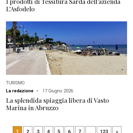
I prodotti di Tessitura Sarda dell’azienda
L’Asfodelo
TURISMO
La redazione
17 Giugno 2026
La splendida spiaggia libera di Vasto
Marina in Abruzzo
1
2
3
4
5
6
7
...
123
»