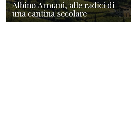
Albino Armani, alle radici di
una cantina secolare
GASTRONOMIA
La redazione
23 Luglio 2026
I prodotti di Formaggi Picciau,
caseificio nei dintorni di
Cagliari in Sardegna