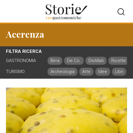
Acerenza
FILTRA RICERCA
GASTRONOMIA
Birra
De.Co.
Distillati
Ricette
TURISMO
Archeologia
Arte
Idee
Libri