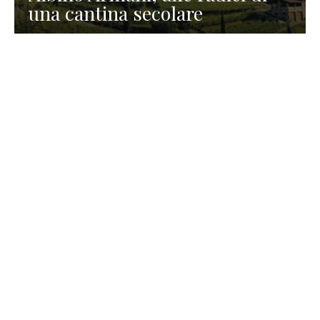
una cantina secolare
GASTRONOMIA
La redazione
23 Luglio 2026
I prodotti di Formaggi Picciau,
caseificio nei dintorni di
Cagliari in Sardegna