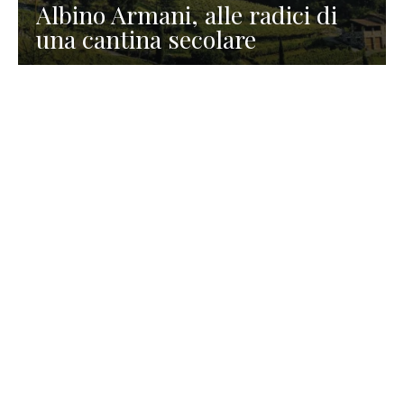
Albino Armani, alle radici di
una cantina secolare
GASTRONOMIA
La redazione
23 Luglio 2026
I prodotti di Formaggi Picciau,
caseificio nei dintorni di
Cagliari in Sardegna