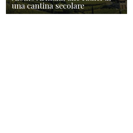
una cantina secolare
GASTRONOMIA
La redazione
23 Luglio 2026
I prodotti di Formaggi Picciau,
caseificio nei dintorni di
Cagliari in Sardegna