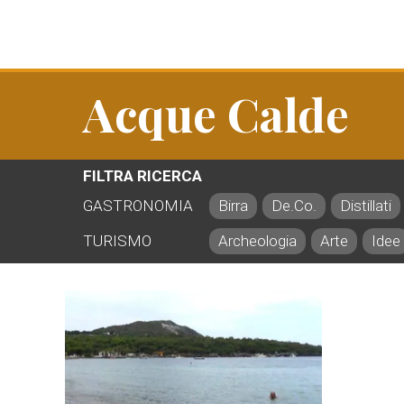
Acque Calde
FILTRA RICERCA
GASTRONOMIA
Birra
De.Co.
Distillati
TURISMO
Archeologia
Arte
Idee