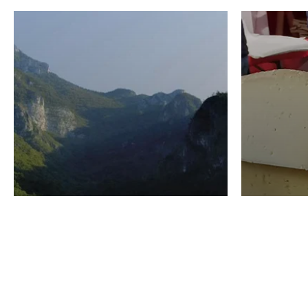
VINO
GASTRO
Domenico Liggeri
24 Luglio
2026
La redaz
I vini del Monte
I prod