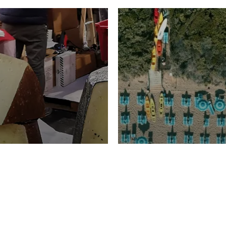
TURISMO
Domenico Liggeri
20 
2026
NOMIA
La spiaggia d
ione
23 Luglio 2026
otti di
Garden Tosca