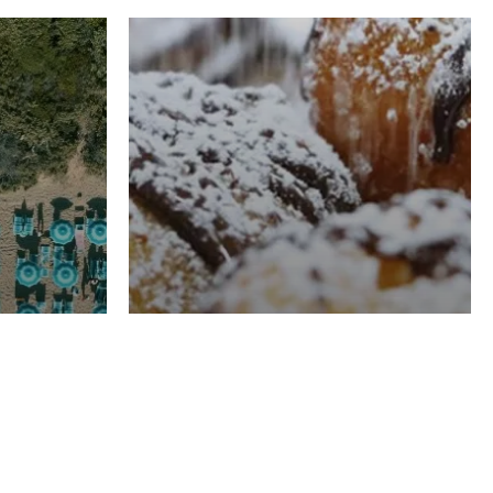
RISTORAZIONE
Luglio
Domenico Liggeri
21 Luglio
2026
el
Pasticceria La
na
Fenice a Porto San