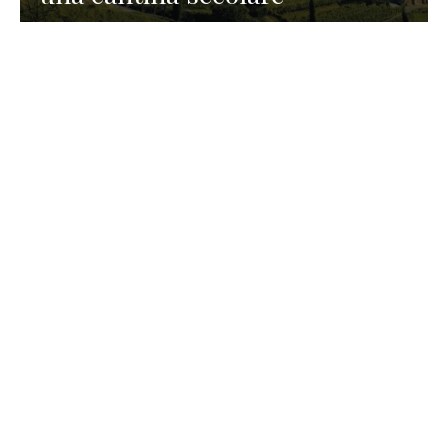
GASTRONOMIA
La redazione
23 Luglio 2026
I prodotti di Formaggi Picciau,
caseificio nei dintorni di
Cagliari in Sardegna