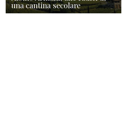
una cantina secolare
GASTRONOMIA
La redazione
23 Luglio 2026
I prodotti di Formaggi Picciau,
caseificio nei dintorni di
Cagliari in Sardegna