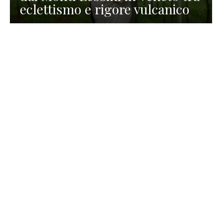
eclettismo e rigore vulcanico
TURISMO
La redazione
30 Luglio 2026
La Spiaggetta di Scanno in
Abruzzo, immersa nella
natura di un lago meraviglioso