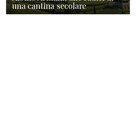
una cantina secolare
GASTRONOMIA
La redazione
23 Luglio 2026
I prodotti di Formaggi Picciau,
caseificio nei dintorni di
Cagliari in Sardegna