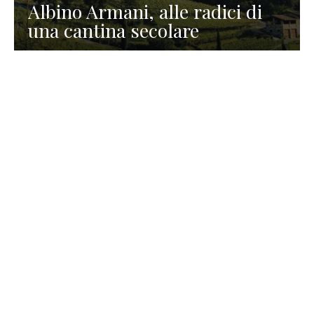
Albino Armani, alle radici di
una cantina secolare
GASTRONOMIA
La redazione
23 Luglio 2026
I prodotti di Formaggi Picciau,
caseificio nei dintorni di
Cagliari in Sardegna