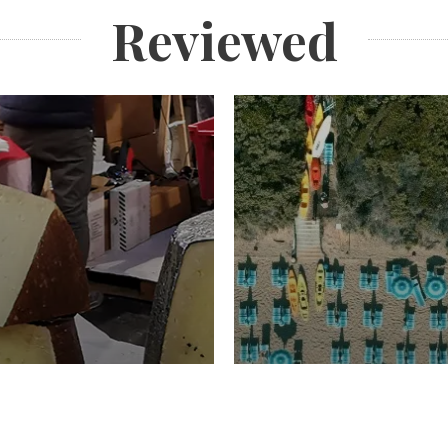
Reviewed
TURISMO
Domenico Liggeri
20 