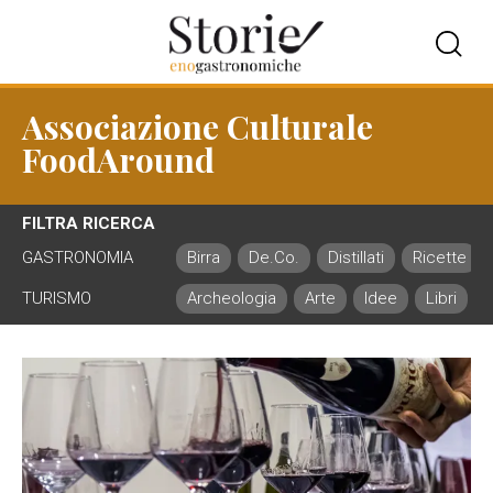
Associazione Culturale
FoodAround
FILTRA RICERCA
GASTRONOMIA
Birra
De.Co.
Distillati
Ricette
TURISMO
Archeologia
Arte
Idee
Libri