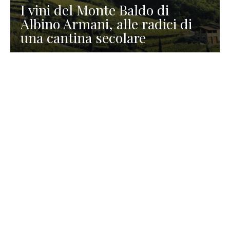
I vini del Monte Baldo di
Albino Armani, alle radici di
una cantina secolare
GASTRONOMIA
La redazione
23 Luglio 2026
I prodotti di Formaggi Picciau,
caseificio nei dintorni di
Cagliari in Sardegna