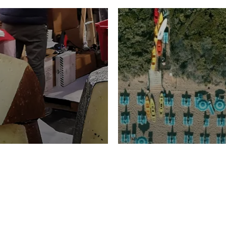
TURISMO
Domenico Liggeri
20 
2026
NOMIA
La spiaggia d
ione
23 Luglio 2026
otti di
Garden Tosca