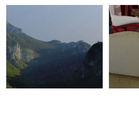
VINO
GASTRO
Domenico Liggeri
24 Luglio
2026
La redaz
I vini del Monte
I prod