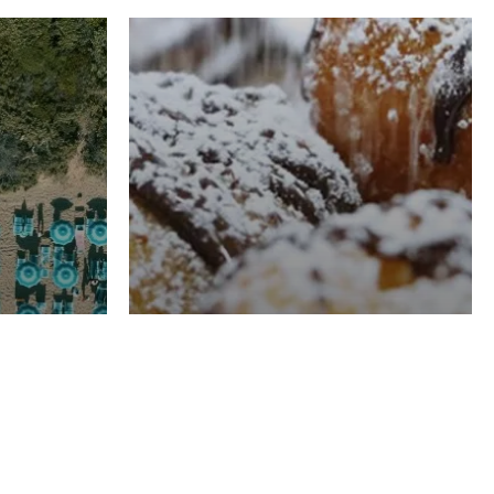
RISTORAZIONE
Luglio
Domenico Liggeri
21 Luglio
2026
el
Pasticceria La
na
Fenice a Porto San