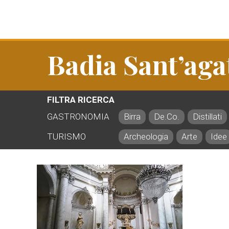
Badia Sant’aga
FILTRA RICERCA
GASTRONOMIA
Birra
De.Co.
Distillati
TURISMO
Archeologia
Arte
Idee