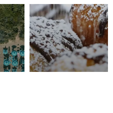
RISTORAZIONE
Luglio
Domenico Liggeri
21 Luglio
2026
el
Pasticceria La
na
Fenice a Porto San