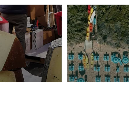
TURISMO
Domenico Liggeri
20 
2026
NOMIA
La spiaggia d
ione
23 Luglio 2026
otti di
Garden Tosca