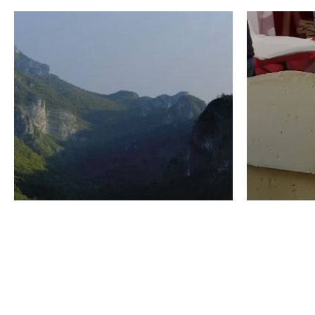
VINO
GASTRO
Domenico Liggeri
24 Luglio
2026
La redaz
I vini del Monte
I prod