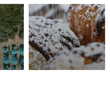
RISTORAZIONE
Luglio
Domenico Liggeri
21 Luglio
2026
el
Pasticceria La
na
Fenice a Porto San