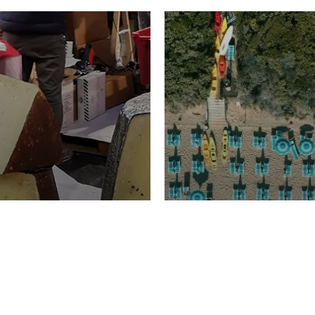
TURISMO
Domenico Liggeri
20 
2026
NOMIA
La spiaggia d
ione
23 Luglio 2026
otti di
Garden Tosca