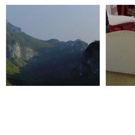
VINO
GASTRO
Domenico Liggeri
24 Luglio
2026
La redaz
I vini del Monte
I prod