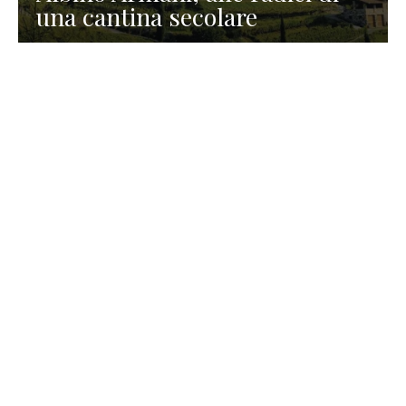
una cantina secolare
GASTRONOMIA
La redazione
23 Luglio 2026
I prodotti di Formaggi Picciau,
caseificio nei dintorni di
Cagliari in Sardegna