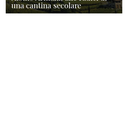
una cantina secolare
GASTRONOMIA
La redazione
23 Luglio 2026
I prodotti di Formaggi Picciau,
caseificio nei dintorni di
Cagliari in Sardegna