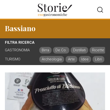
Bassiano
FILTRA RICERCA
GASTRONOMIA
Birra
De.Co.
Distillati
Ricette
TURISMO
Archeologia
Arte
Idee
Libri