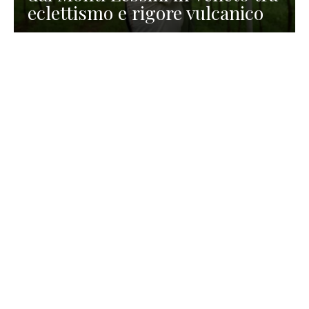
eclettismo e rigore vulcanico
TURISMO
La redazione
30 Luglio 2026
La Spiaggetta di Scanno in
Abruzzo, immersa nella
natura di un lago meraviglioso