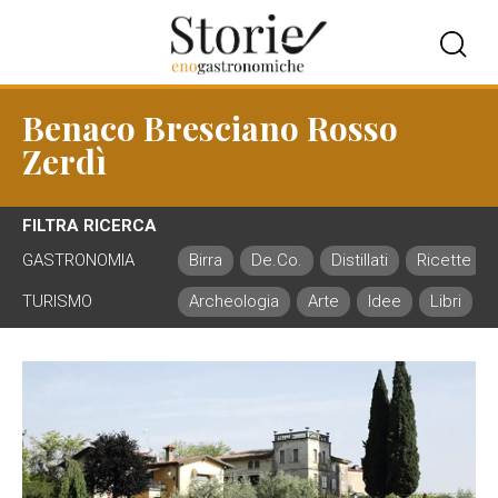
Benaco Bresciano Rosso
Zerdì
FILTRA RICERCA
GASTRONOMIA
Birra
De.Co.
Distillati
Ricette
TURISMO
Archeologia
Arte
Idee
Libri