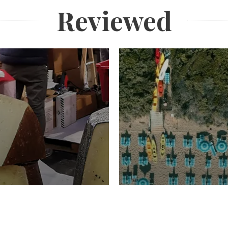
Reviewed
TURISMO
Domenico Liggeri
20 