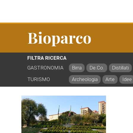
Bioparco
FILTRA RICERCA
GASTRONOMIA
Birra
De.Co.
Distillati
TURISMO
Archeologia
Arte
Idee