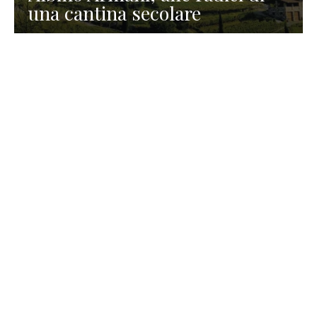
una cantina secolare
GASTRONOMIA
La redazione
23 Luglio 2026
I prodotti di Formaggi Picciau,
caseificio nei dintorni di
Cagliari in Sardegna