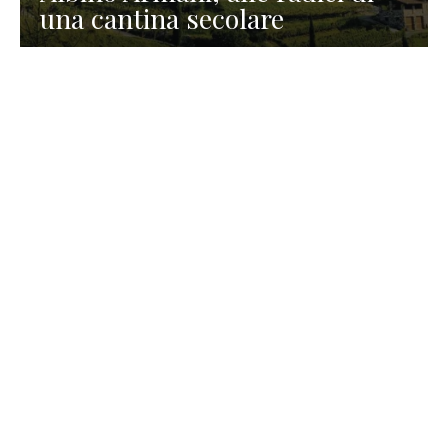
una cantina secolare
GASTRONOMIA
La redazione
23 Luglio 2026
I prodotti di Formaggi Picciau,
caseificio nei dintorni di
Cagliari in Sardegna