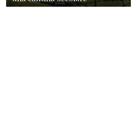
GASTRONOMIA
La redazione
23 Luglio 2026
I prodotti di Formaggi Picciau,
caseificio nei dintorni di
Cagliari in Sardegna