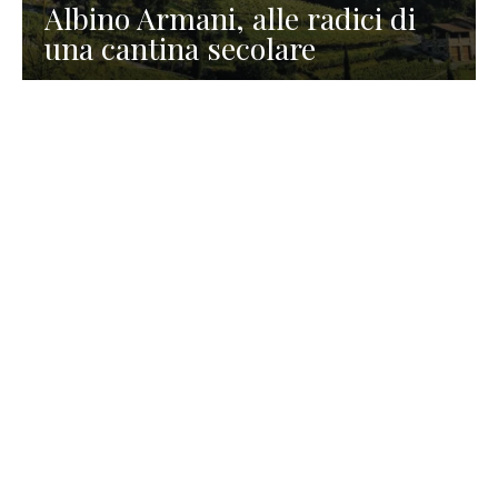
Albino Armani, alle radici di
una cantina secolare
GASTRONOMIA
La redazione
23 Luglio 2026
I prodotti di Formaggi Picciau,
caseificio nei dintorni di
Cagliari in Sardegna