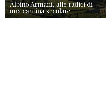
Albino Armani, alle radici di
una cantina secolare
GASTRONOMIA
La redazione
23 Luglio 2026
I prodotti di Formaggi Picciau,
caseificio nei dintorni di
Cagliari in Sardegna