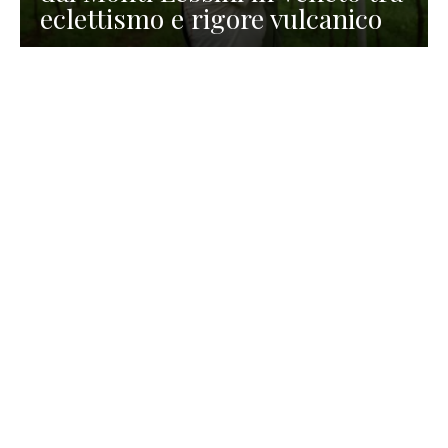
eclettismo e rigore vulcanico
TURISMO
La redazione
30 Luglio 2026
La Spiaggetta di Scanno in
Abruzzo, immersa nella
natura di un lago meraviglioso