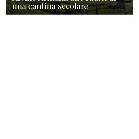
una cantina secolare
GASTRONOMIA
La redazione
23 Luglio 2026
I prodotti di Formaggi Picciau,
caseificio nei dintorni di
Cagliari in Sardegna