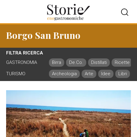
Borgo San Bruno
FILTRA RICERCA
GASTRONOMIA
Birra
De.Co.
Distillati
Ricette
TURISMO
Archeologia
Arte
Idee
Libri