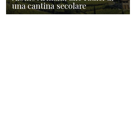
una cantina secolare
GASTRONOMIA
La redazione
23 Luglio 2026
I prodotti di Formaggi Picciau,
caseificio nei dintorni di
Cagliari in Sardegna