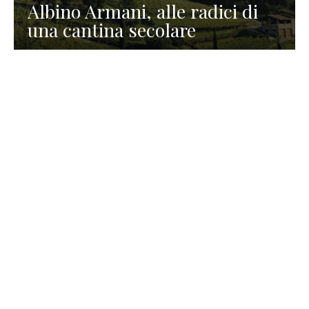
Albino Armani, alle radici di
una cantina secolare
GASTRONOMIA
La redazione
23 Luglio 2026
I prodotti di Formaggi Picciau,
caseificio nei dintorni di
Cagliari in Sardegna