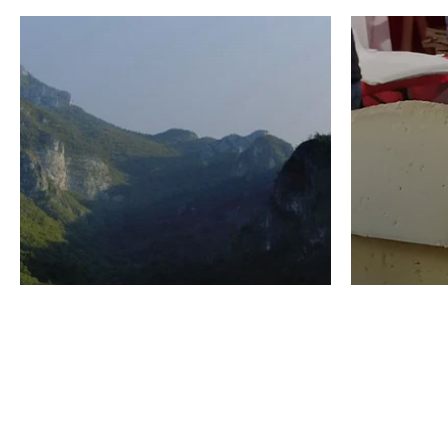
VINO
GASTRO
Domenico Liggeri
24 Luglio
2026
La redaz
I vini del Monte
I prod