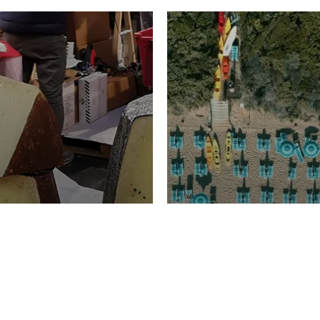
TURISMO
Domenico Liggeri
20 
2026
NOMIA
La spiaggia d
ione
23 Luglio 2026
otti di
Garden Tosca