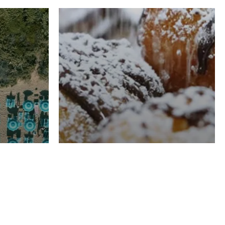
RISTORAZIONE
Luglio
Domenico Liggeri
21 Luglio
2026
el
Pasticceria La
na
Fenice a Porto San