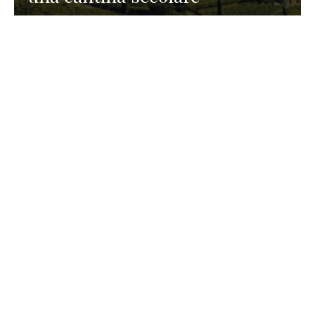
GASTRONOMIA
La redazione
23 Luglio 2026
I prodotti di Formaggi Picciau,
caseificio nei dintorni di
Cagliari in Sardegna