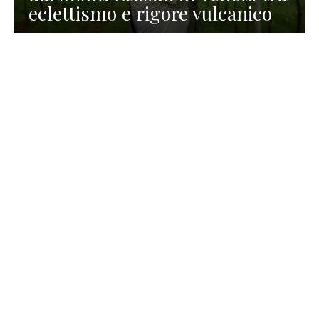
eclettismo e rigore vulcanico
TURISMO
La redazione
30 Luglio 2026
La Spiaggetta di Scanno in
Abruzzo, immersa nella
natura di un lago meraviglioso