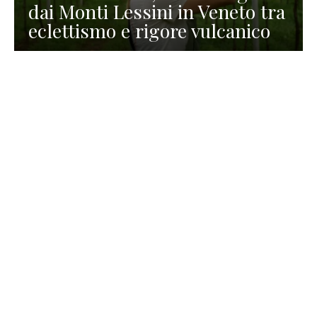
dai Monti Lessini in Veneto tra
eclettismo e rigore vulcanico
TURISMO
La redazione
30 Luglio 2026
La Spiaggetta di Scanno in
Abruzzo, immersa nella
natura di un lago meraviglioso