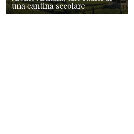
una cantina secolare
GASTRONOMIA
La redazione
23 Luglio 2026
I prodotti di Formaggi Picciau,
caseificio nei dintorni di
Cagliari in Sardegna