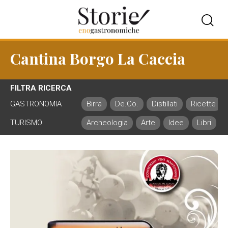
Cantina Borgo La Caccia
FILTRA RICERCA
GASTRONOMIA
Birra
De.Co.
Distillati
Ricette
TURISMO
Archeologia
Arte
Idee
Libri