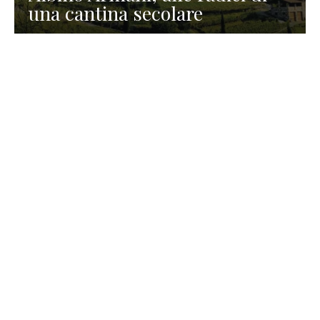
una cantina secolare
GASTRONOMIA
La redazione
23 Luglio 2026
I prodotti di Formaggi Picciau,
caseificio nei dintorni di
Cagliari in Sardegna