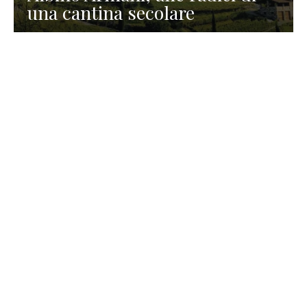
una cantina secolare
GASTRONOMIA
La redazione
23 Luglio 2026
I prodotti di Formaggi Picciau,
caseificio nei dintorni di
Cagliari in Sardegna