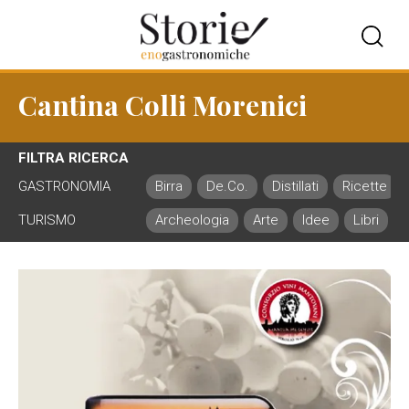
Cantina Colli Morenici
FILTRA RICERCA
GASTRONOMIA
Birra
De.Co.
Distillati
Ricette
TURISMO
Archeologia
Arte
Idee
Libri