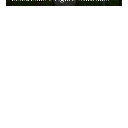
TURISMO
La redazione
30 Luglio 2026
La Spiaggetta di Scanno in
Abruzzo, immersa nella
natura di un lago meraviglioso