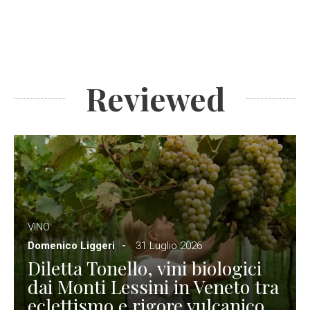
Reviewed
VINO
Domenico Liggeri
31 Luglio 2026
Diletta Tonello, vini biologici
dai Monti Lessini in Veneto tra
eclettismo e rigore vulcanico