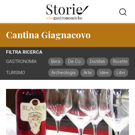
Cantina Giagnacovo
FILTRA RICERCA
GASTRONOMIA
Birra
De.Co.
Distillati
Ricette
TURISMO
Archeologia
Arte
Idee
Libri