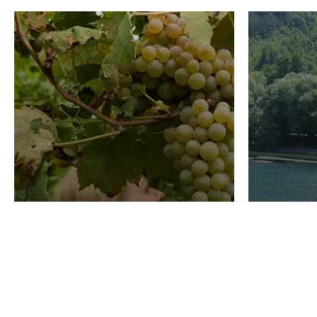
VINO
TURISMO
Domenico Liggeri
31 Luglio
2026
La redaz
Diletta Tonello, vini
La Sp