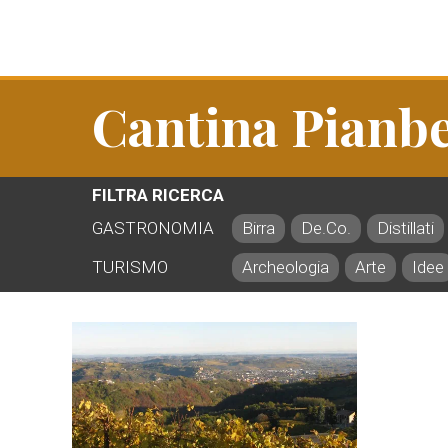
Cantina Pianbe
FILTRA RICERCA
GASTRONOMIA
Birra
De.Co.
Distillati
TURISMO
Archeologia
Arte
Idee