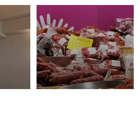
Luglio
GASTRONOMIA
rden
La redazione
28 Luglio 2026
t,
Salumificio San