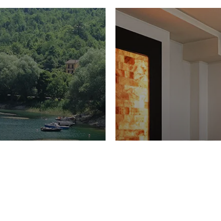
PIACERI
Domenico Liggeri
27 
2026
La Spa del Ga
ione
30 Luglio 2026
iaggetta di
Toscana Resor